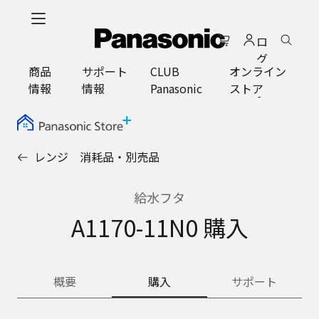
メ
イ
ロ
ン
グ
コ
商品
サポート
CLUB
オンライン
イ
ン
情報
情報
Panasonic
ストア
ン
テ
ン
ツ
に
レンジ 消耗品・別売品
ス
キ
ッ
給水フタ
プ
A1170-11N0 購入
概要
購入
サポート