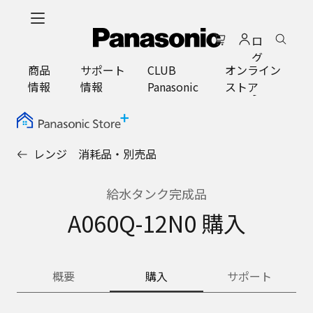
メ
イ
ロ
ン
グ
コ
商品
サポート
CLUB
オンライン
イ
ン
情報
情報
Panasonic
ストア
ン
テ
ン
ツ
に
レンジ 消耗品・別売品
ス
キ
ッ
給水タンク完成品
プ
A060Q-12N0 購入
概要
購入
サポート