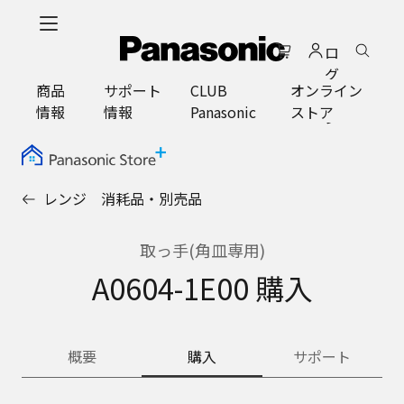
メ
イ
ロ
ン
グ
コ
商品
サポート
CLUB
オンライン
イ
ン
情報
情報
Panasonic
ストア
ン
テ
ン
ツ
に
レンジ 消耗品・別売品
ス
キ
ッ
取っ手(角皿専用)
プ
A0604-1E00 購入
概要
購入
サポート