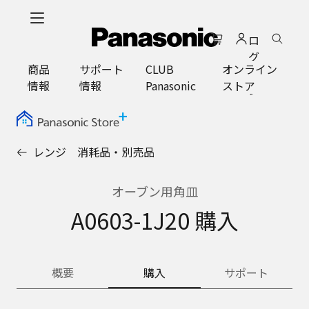
メ
イ
ロ
ン
グ
コ
商品
サポート
CLUB
オンライン
イ
ン
情報
情報
Panasonic
ストア
ン
テ
ン
ツ
に
レンジ 消耗品・別売品
ス
キ
ッ
オーブン用角皿
プ
A0603-1J20 購入
概要
購入
サポート