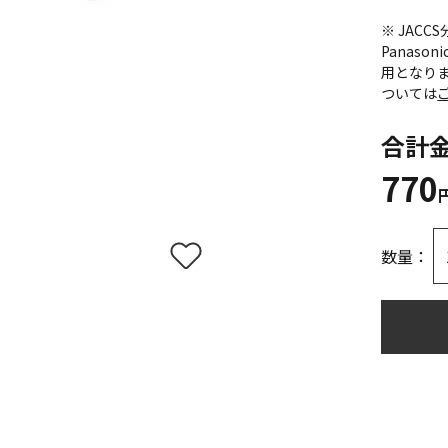
※ JAC
Panas
用となり
ついては
合計
770
数量：