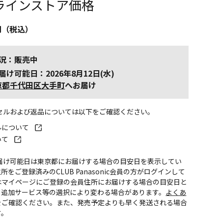
ラインストア価格
円（税込）
況：販売中
届け可能日：2026年8月12日(水)
京都千代田区大手町
へお届け
ンセルおよび返品については以下をご確認ください。
ルについて
いて
お届け可能日は東京都にお届けする場合の目安日を表示してい
所をご登録済みのCLUB Panasonic会員の方がログインして
はマイページにご登録の会員住所にお届けする場合の目安日と
。追加サービス等の選択により変わる場合があります。
よくあ
をご確認ください。また、発売予定よりも早く発送される場合
す。