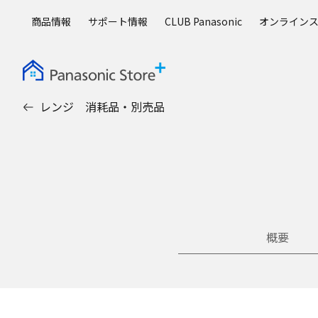
メ
商品情報
サポート情報
CLUB Panasonic
オンライン
イ
ン
コ
ン
テ
レンジ 消耗品・別売品
ン
ツ
に
ス
キ
ッ
プ
概要