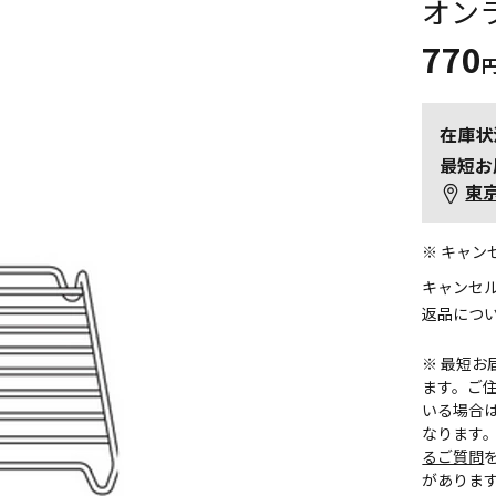
オン
770
在庫状
最短お
東
※ キャ
キャンセ
返品につ
※ 最短
ます。ご住
いる場合
なります
るご質問
がありま