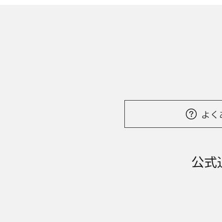
よく
公式