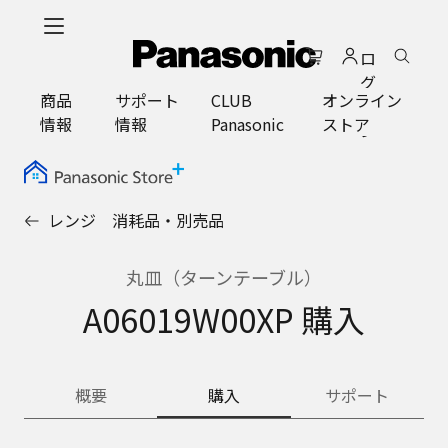
メ
イ
ロ
ン
グ
コ
商品
サポート
CLUB
オンライン
イ
ン
情報
情報
Panasonic
ストア
ン
テ
ン
ツ
に
レンジ 消耗品・別売品
ス
キ
ッ
丸皿（ターンテーブル）
プ
A06019W00XP 購入
概要
購入
サポート