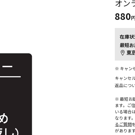
オン
880
在庫状
最短お
東
※ キャ
キャンセ
返品につ
※ 最短
ます。ご住
いる場合
なります
るご質問
がありま