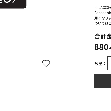
※ JAC
Panas
用となり
ついては
合計
880
数量：