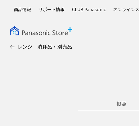
メ
商品情報
サポート情報
CLUB Panasonic
オンライン
イ
ン
コ
ン
テ
レンジ 消耗品・別売品
ン
ツ
に
ス
キ
ッ
プ
概要