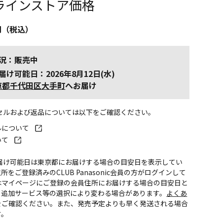
ラインストア価格
円（税込）
況：販売中
届け可能日：2026年8月12日(水)
京都千代田区大手町
へお届け
ンセルおよび返品については以下をご確認ください。
ルについて
いて
お届け可能日は東京都にお届けする場合の目安日を表示してい
所をご登録済みのCLUB Panasonic会員の方がログインして
はマイページにご登録の会員住所にお届けする場合の目安日と
。追加サービス等の選択により変わる場合があります。
よくあ
をご確認ください。また、発売予定よりも早く発送される場合
す。