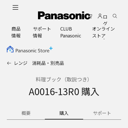
メ
イ
ロ
ン
グ
コ
商品
サポート
CLUB
オンライン
イ
ン
情報
情報
Panasonic
ストア
ン
テ
ン
ツ
に
レンジ 消耗品・別売品
ス
キ
ッ
料理ブック（取説つき）
プ
A0016-13R0 購入
概要
購入
サポート