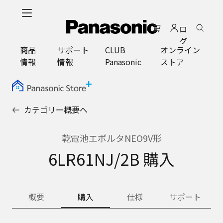
メ
イ
ロ
ン
グ
コ
商品
サポート
CLUB
オンライン
イ
ン
情報
情報
Panasonic
ストア
ン
テ
ン
ツ
に
カテゴリー概要へ
ス
キ
ッ
乾電池エボルタNEO9V形
プ
6LR61NJ/2B 購入
概要
購入
仕様
サポート