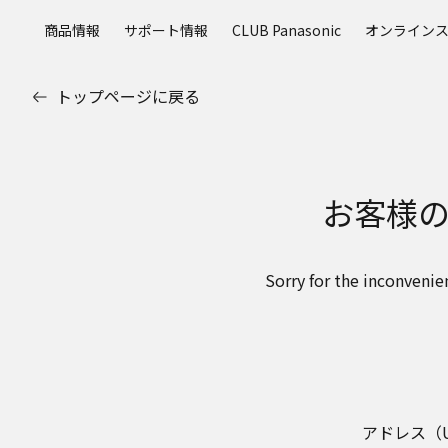
メ
商品情報
サポート情報
CLUB Panasonic
オンライン
イ
ン
コ
トップページに戻る
ン
テ
ン
ツ
お客様
に
ス
キ
ッ
Sorry for the inconvenie
プ
アドレス（