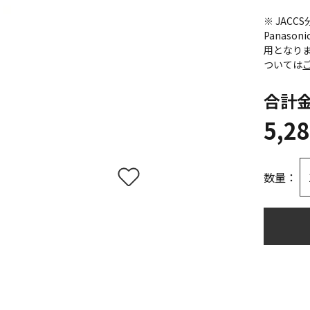
※ JAC
Panas
用となり
ついては
合計
5,2
数量：