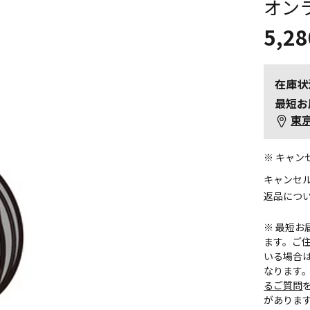
オン
5,28
在庫状
最短お
東
※ キャ
キャンセ
返品につ
※ 最短
ます。ご住
いる場合
なります
るご質問
がありま