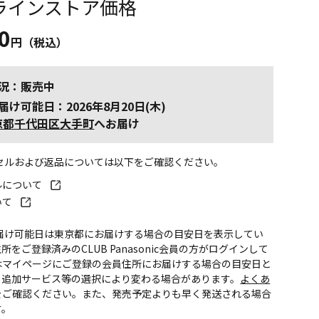
ラインストア価格
0
円（税込）
況：販売中
届け可能日：2026年8月20日(木)
京都千代田区大手町
へお届け
ンセルおよび返品については以下をご確認ください。
ルについて
いて
お届け可能日は東京都にお届けする場合の目安日を表示してい
所をご登録済みのCLUB Panasonic会員の方がログインして
はマイページにご登録の会員住所にお届けする場合の目安日と
。追加サービス等の選択により変わる場合があります。
よくあ
をご確認ください。また、発売予定よりも早く発送される場合
す。