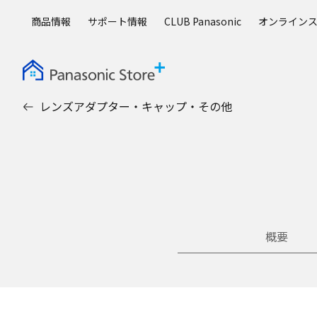
メ
商品情報
サポート情報
CLUB Panasonic
オンライン
イ
ン
コ
ン
テ
レンズアダプター・キャップ・その他
ン
ツ
に
ス
キ
ッ
プ
概要