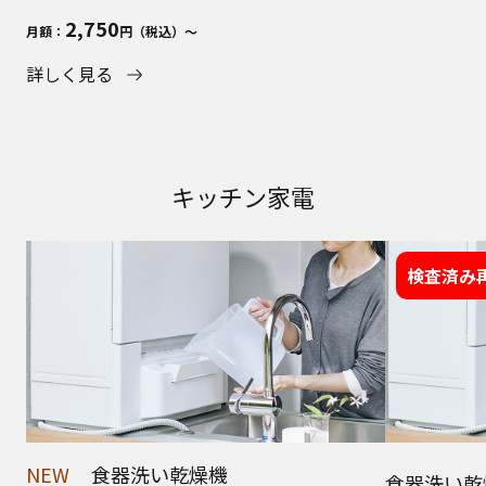
2,750
月額：
円（税込）～
詳しく見る
キッチン家電
検査済み
NEW
食器洗い乾燥機
食器洗い乾