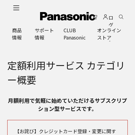
メ
イ
ロ
ン
グ
コ
商品
サポート
CLUB
オンライン
イ
ン
情報
情報
Panasonic
ストア
ン
テ
ン
ツ
に
定額利用サービス カテゴリ
ス
キ
ー概要
ッ
プ
月額利用で気軽に始めていただけるサブスクリプ
ション型サービスです。
【お詫び】クレジットカード登録・変更に関す