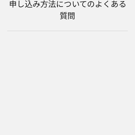
申し込み方法についてのよくある
質問
Q. 定額利用サービスを利用するには、必ずCLUB
Panasonicの会員になる必要がありますか？
Q. 別の住所に住んでいる家族がこのサービスの商
品を使ってもいいですか？
Q. CLUB Panasonicコインは付与されますか？
Q. 利用中にその商品を買取ることは可能ですか？