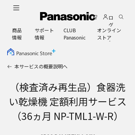
メ
イ
ロ
ン
グ
コ
商品
サポート
CLUB
オンライン
イ
ン
情報
情報
Panasonic
ストア
ン
テ
ン
ツ
に
本サービスの概要説明へ
ス
キ
ッ
（検査済み再生品）食器洗
プ
い乾燥機 定額利用サービス
（36ヵ月 NP-TML1-W-R）