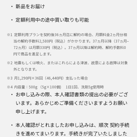
新品をお届け
定額利用中の途中買い取りも可能
定額利用プランを契約後36ヵ月迄に解約の場合、月額料金2ヵ月分相
当の解約手数料2,580円（税込）がかかります。37ヵ月以降（37ヵ月–
72ヵ月）は月額330円（税込）。37ヵ月以降は解約時、解約手数料0
円で商品を進呈します。
地震もしくは噴火、またはこれらによる津波、故意による故障は対象
外となります。
月1,290円×36回（46,440円）支払った場合
内容量：500g （5g×100個) 1日1回、洗剤5g使用時
お申し込みの際、本人確認書類の提出の必要がござ
います。あらかじめご準備くださいますようお願い
申し上げます。
本人確認がとれましたお申し込みは、順次 契約手続
きを進めてまいります。手続きが完了いたしました