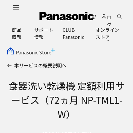
メ
イ
ロ
ン
グ
コ
商品
サポート
CLUB
オンライン
イ
ン
情報
情報
Panasonic
ストア
ン
テ
ン
ツ
に
本サービスの概要説明へ
ス
キ
ッ
食器洗い乾燥機 定額利用サ
プ
ービス（72ヵ月 NP-TML1-
W）