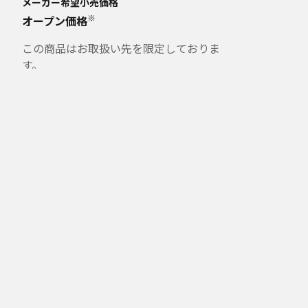
メーカー希望小売価格
※
オープン価格
この商品はお取扱い先を限定しておりま
す。
一部店舗ではメーカー指定価格での販売
となります。
発売日：
2023年10月
オンラインストア価格
59,400
円（税込）
※オープン価格商品の価格は販売店にお問い合わせく
ださい。