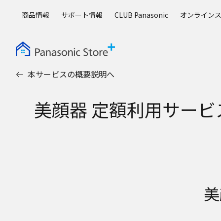
メ
商品情報
サポート情報
CLUB Panasonic
オンライン
イ
ン
コ
ン
テ
本サービスの概要説明へ
ン
ツ
に
美顔器 定額利用サービス（
ス
キ
ッ
プ
美