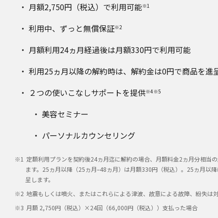
月額2,750円（税込）で利用可能
※1
利用中、ずっと無償保証
※2
月額利用24ヵ月経過後は月額330円で利用可能
利用25ヵ月以降の解約時は、解約金は0円で商品を進
２つの使いこなしサポートを提供
※4※5
美容セミナー
パーソナルカウンセリング
定額利用プランを契約後24ヵ月迄に解約の場合、月額料金2ヵ月分相当の解
ます。25ヵ月以降（25ヵ月–48ヵ月）は月額330円（税込）。25ヵ月
呈します。
地震もしくは噴火、またはこれらによる津波、故意による故障、紛失は
月額 2,750円（税込）×24回（66,000円（税込））支払った場合