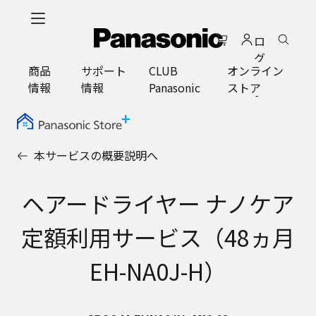
メ
イ
ロ
ン
グ
コ
商品
サポート
CLUB
オンライン
イ
ン
情報
情報
Panasonic
ストア
ン
テ
ン
ツ
に
本サービスの概要説明へ
ス
キ
ッ
ヘアードライヤー ナノケア
プ
定額利用サービス（48ヵ月
EH-NA0J-H）