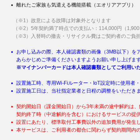
離れたご家族も気遣える機能搭載（エオリアアプリ）
（※1）故意による故障は対象外となります
（※2）5年契約満了時点での支払い：114,000円（1,900
（※3）入替時の撤去・リサイクル費はご契約者のご負
お申し込みの際、本人確認書類の画像（3MB以下）を
あらかじめご準備くださいますようお願い申し上げま
※マイナンバーカードは本人確認書類としてご利用い
設置施工時、専用Wi-Fiルーター・IoT設定時に使用
設置施工日は、当社指定業者と日程の調整をいただき
契約開始日（課金開始日）から3年未満の途中解約は、解
契約終了時（中途解約を含む）におけるサービスの提
設置にあたり、標準取付工事費以外の追加費用が発生
本サービスは、ご利用者の都合に関わらず契約期間内