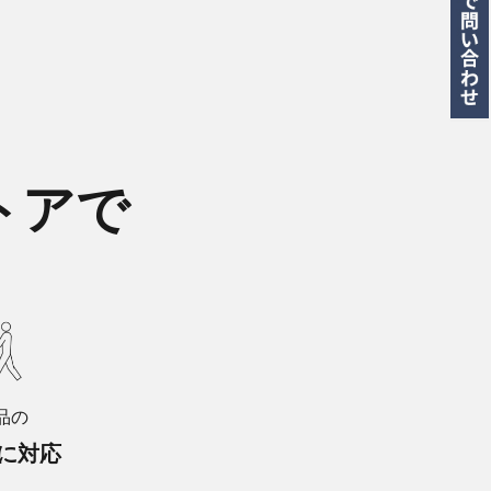
トアで
品の
に対応