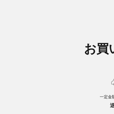
お買
一定金