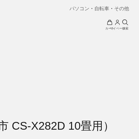
パソコン
・
自転車
・
その他
カート
マイページ
検索
S-X282D 10畳用）