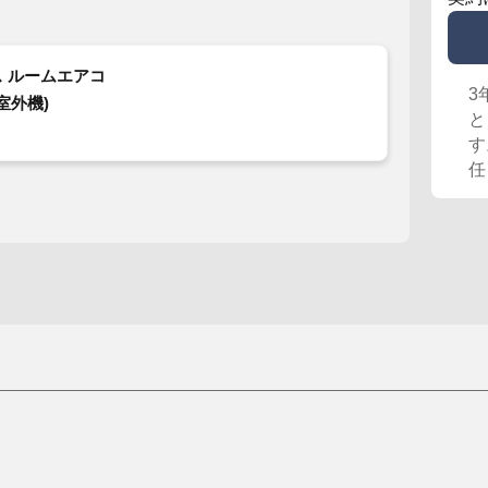
 ルームエアコ
3
室外機)
と
す
任