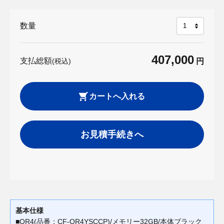
数量
407,000
支払総額
(税込)
円
カートへ入れる
お見積手続きへ
基本仕様
■QR4(品番：CF-QR4YSCCP)/メモリー32GB/本体ブラック