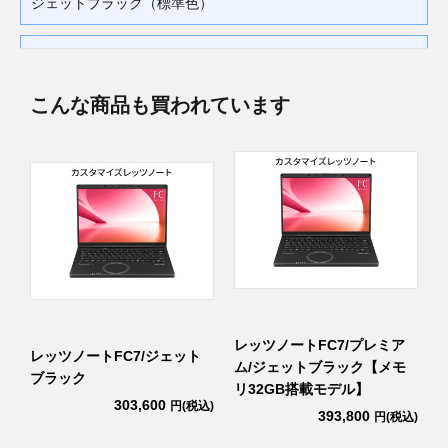
ジェットブラック（標準色）
キーボード
標準キーボード
こんな商品も買われています
バッテリー・関連サービス
バッテリーライフサイクルNAVIなし
保証・特別保証
4年保証+4年特別保証プレミアム
ウィルス対策ソフト
ウイルス対策ソフト なし
レッツノートFC7/プレミア
レッツノートFC7/ジェット
ム/ジェットブラック【メモ
ブラック
リ32GB搭載モデル】
303,600
円(税込)
393,800
込)
円(税込)