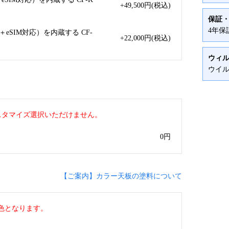
+49,500
円
(税込)
保証
4年保
eSIM対応）を内蔵する CF-
+22,000
円
(税込)
ウィ
ウイル
カスタマイズ選択いただけません。
0
円
【ご案内】カラー天板の塗料について
色となります。