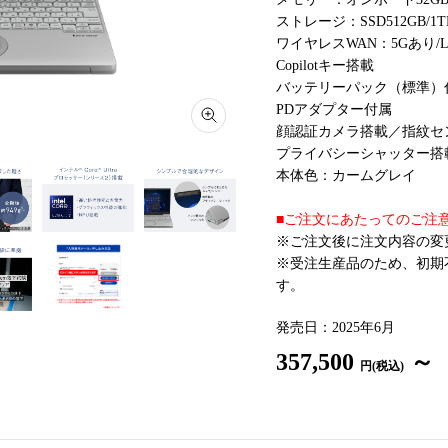
ストレージ：SSD512GB/
ワイヤレスWAN：5Gあり/
Copilotキー搭載
バッテリーパック（標準）
PDアダプター付属
顔認証カメラ搭載／指紋セ
プライバシーシャッター搭
本体色：カームグレイ
■ご注文にあたってのご注意
※ご注文後に注文内容の変
※受注生産品のため、初期
す。
発売日：2025年6月
357,500
～
円(税込)