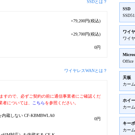
SSDとは？
SSD
SSD5
+79,200
円
(税込)
ワイヤ
+29,700
円
(税込)
ワイヤ
0
円
Micros
Offic
ワイヤレスWANとは？
天板
カー
いますので、必ずご契約の前に通信事業者にご確認くだ
ホイ
業者については、
こちら
を参照ください。
カー
蔵しない CF-KBMBWLA0
0
円
キー
カー
SIM対応）を内蔵する CF-K