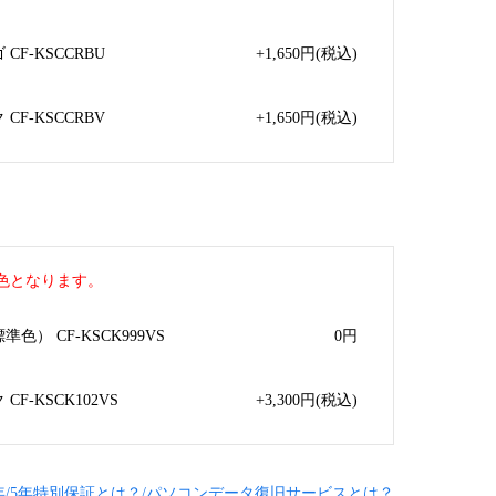
F-KSCCRBU
+1,650
円
(税込)
F-KSCCRBV
+1,650
円
(税込)
色となります。
） CF-KSCK999VS
0
円
F-KSCK102VS
+3,300
円
(税込)
年/5年特別保証とは？/パソコンデータ復旧サービスとは？