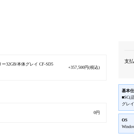
支払
リー32GB/本体グレイ CF-SD5
+357,500
円
(税込)
基本
■SC(
グレ
0
円
OS
Window