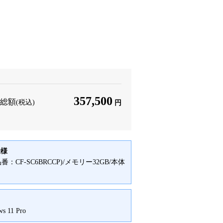
357,500
総額
(税込)
円
仕様
品番：CF-SC6BRCCP)/メモリー32GB/本体
イ
s 11 Pro