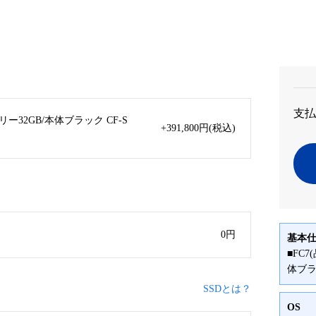
支払
メモリー32GB/本体ブラック CF-S
+391,800
円
(税込)
0
円
基本
■FC7
体ブ
SSDとは？
OS