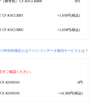
標準色） CF-KFCCRB00
0
円
F-KSCCRBT
+1,650
円
(税込)
F-KSCCRBU
+1,650
円
(税込)
年/5年特別保証とは？/パソコンデータ復旧サービスとは？
必ずご確認ください。
-KSSH161
0
円
-KSSH181
+14,300
円
(税込)