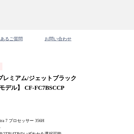
くあるご質問
お問い合わせ
/プレミアム/ジェットブラック
デル】 CF-FC7BSCCP
tra 7 プロセッサー 356H
B
TB/2TB/4TBのいずれかを選択可能