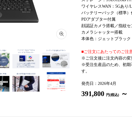
ワイヤレスWAN：5Gあり/
バッテリーパック（標準）
PDアダプター付属
顔認証カメラ搭載／指紋セ
カメラシャッター搭載
本体色：ジェットブラック
■ご注文にあたってのご注意
※ご注文後に注文内容の変
※受注生産品のため、初期
す。
発売日：2026年4月
391,800
～
円(税込)