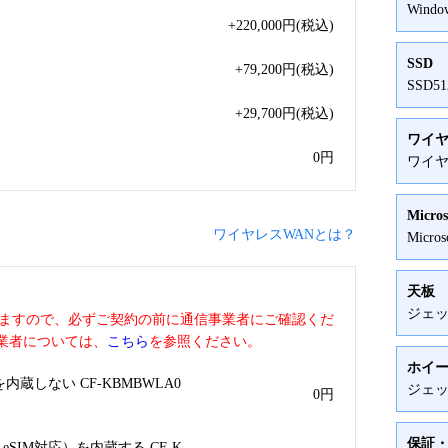
Window
+220,000
円
(税込)
SSD
+79,200
円
(税込)
SSD5
+29,700
円
(税込)
ワイヤ
0
円
ワイヤ
Micros
ワイヤレスWANとは？
Micr
天板
ジェ
いますので、必ずご契約の前に通信事業者にご確認くだ
業者については、
こちら
を参照ください。
ホイ
蔵しない CF-KBMBWLA0
ジェ
0
円
保証
SIM対応）を内蔵する CF-K