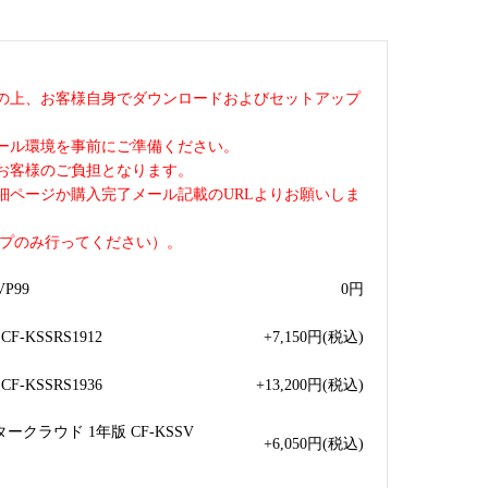
の上、お客様自身でダウンロードおよびセットアップ
ール環境を事前にご準備ください。
お客様のご負担となります。
細ページか購入完了メール記載のURLよりお願いしま
ップのみ行ってください）。
P99
0
円
-KSSRS1912
+7,150
円
(税込)
-KSSRS1936
+13,200
円
(税込)
クラウド 1年版 CF-KSSV
+6,050
円
(税込)