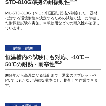
※14
STD-810G準拠の耐振動性
MIL-STD-810G（MIL：米国国防総省が制定した、器材
に対する環境耐性を決定するための試験方法）に準拠し
た耐振動試験を実施。車載使用などでの耐久性を確保し
ています。
耐熱・耐寒
恒温槽内の試験にも対応、-10℃～
※15
50℃の耐熱・耐寒性
寒冷地から高温になる場所まで、通常のタブレットや
PCではもたない過酷な環境にも、携帯して作業できま
す。
手袋・水濡れ操