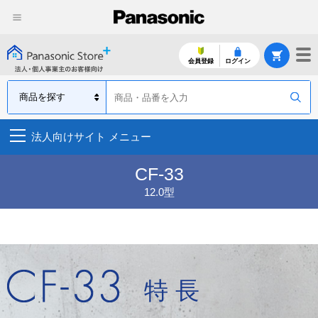
CF-33
12.0型
会員登録
ログイン
特長
保証
法人向けサイト メニュー
CF-33
12.0型
特長
保証
特長