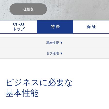
仕様表
CF-33
特 長
保 証
トップ
基本性能 ▼
タフ性能 ▼
ビジネスに必要な
基本性能