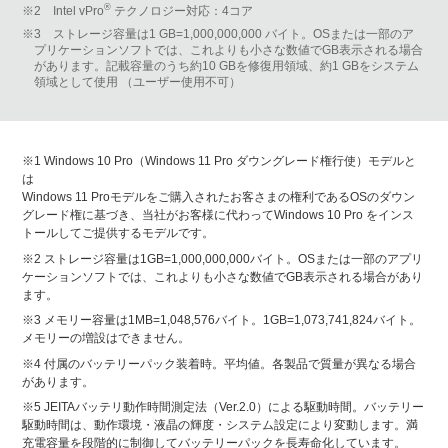
®
※2 Intel vPro
テクノロジー対応：4コア
※3 ストレージ容量は1 GB=1,000,000,000 バイト。OSまたは一部のア
プリケーションソフトでは、これよりも小さな数値でGB表示される場合
があります。記載容量のうち約10 GBを修復用領域、約1 GBをシステム
領域として使用 （ユーザー使用不可）
※1 Windows 10 Pro（Windows 11 Pro ダウングレード権行使）モデルと
は
Windows 11 Proモデルをご購入されたお客さまの権利であるOSのダウン
グレード権に基づき、当社がお客様に代わってWindows 10 Pro をインス
トールしてご提供するモデルです。
※2 ストレージ容量は1GB=1,000,000,000バイト。OSまたは一部のアプリ
ケーションソフトでは、これよりも小さな数値でGB表示される場合があり
ます。
※3 メモリー容量は1MB=1,048,576バイト。1GB=1,073,741,824バイト。
メモリーの増設はできません。
※4 付属のバッテリーパック装着時。平均値。各製品で質量が異なる場合
があります。
※5 JEITAバッテリ動作時間測定法（Ver.2.0）による駆動時間。バッテリー
駆動時間は、動作環境・液晶の輝度・システム設定により変動します。満
充電容量を段階的に制御してバッテリーパックを長寿命化しています。