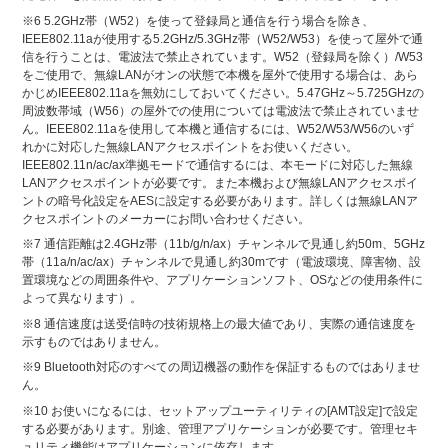
※6 5.2GHz帯（W52）を使って登録局と通信を行う場合を除き、
IEEE802.11aが使用する5.2GHz/5.3GHz帯（W52/W53）を使って屋外で通
信を行うことは、電波法で禁止されています。W52（登録局を除く）/W53
をご使用で、無線LANがオンの状態で本機を屋外で使用する場合は、あら
かじめIEEE802.11aを無効にしておいてください。5.47GHz～5.725GHzの
周波数帯域（W56）の屋外での使用については電波法で禁止されていませ
ん。IEEE802.11aを使用して本機と通信するには、W52/W53/W56のいず
れかに対応した無線LANアクセスポイントをお使いください。
IEEE802.11n/ac/ax準拠モードで通信するには、本モードに対応した無線
LANアクセスポイントが必要です。また本機および無線LANアクセスポイ
ントの暗号化設定をAESに設定する必要があります。詳しくは無線LANア
クセスポイントのメーカーにお問い合わせください。
※7 通信距離は2.4GHz帯（11b/g/n/ax）チャンネルで見通し約50m、5GHz
帯（11a/n/ac/ax）チャンネルで見通し約30mです（電波環境、障害物、設
置環境などの周囲条件や、アプリケーションソフト、OSなどの使用条件に
よって異なります）。
※8 通信速度は送受信時の技術規格上の最大値であり、実際の通信速度を
示すものではありません。
※9 Bluetooth対応のすべての周辺機器の動作を保証するものではありませ
ん。
※10 お使いになるには、セットアップユーティリティの[AMT設定]で設定
する必要があります。別途、管理アプリケーションが必要です。管理セキ
ュリティ機能はアプリケーションに依存します。