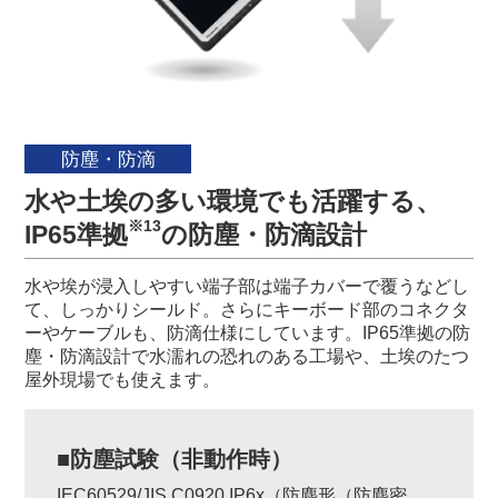
防塵・防滴
水や土埃の多い環境でも活躍する、
※13
IP65準拠
の防塵・防滴設計
水や埃が浸入しやすい端子部は端子カバーで覆うなどし
て、しっかりシールド。さらにキーボード部のコネクタ
ーやケーブルも、防滴仕様にしています。IP65準拠の防
塵・防滴設計で水濡れの恐れのある工場や、土埃のたつ
屋外現場でも使えます。
■防塵試験（非動作時）
IEC60529/JIS C0920 IP6x（防塵形（防塵密