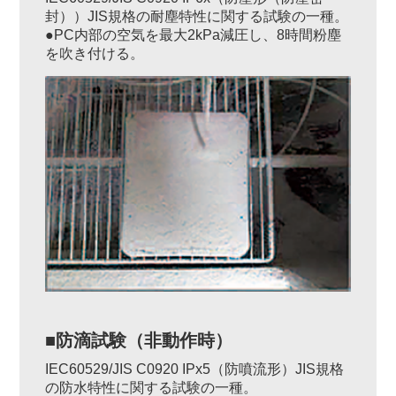
封））JIS規格の耐塵特性に関する試験の一種。
●PC内部の空気を最大2kPa減圧し、8時間粉塵
を吹き付ける。
■防滴試験（非動作時）
IEC60529/JIS C0920 IPx5（防噴流形）JIS規格
の防水特性に関する試験の一種。