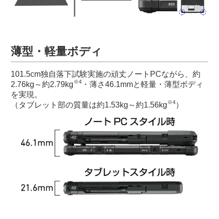
薄型・軽量ボディ
101.5cm独自落下試験実施の頑丈ノートPCながら、約
※4
2.76kg～約2.79kg
・薄さ46.1mmと軽量・薄型ボディ
を実現。
※4
（タブレット部の質量は約1.53kg～約1.56kg
）