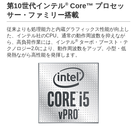
®
第10世代インテル
Core™
プロセッ
サー・ファミリー搭載
従来よりも処理能力と内蔵グラフィックス性能が向上し
た、インテル社のCPU。通常の動作周波数を抑えなが
®
ら、高負荷作業には、インテル
ターボ・ブースト・テ
クノロジー2.0により、動作周波数をアップ。小型・低
発熱ながら高性能を発揮します。