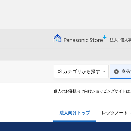
カテゴリから探す
商品
パソコン・周辺機器
個人のお客様向け向けショッピングサイトは
【ストロングンテ】タングス
テン耐切創手袋
法人向けトップ
レッツノート
体調ナビゲーションサービス
RizMo