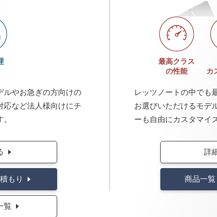
理
最高クラス
の性能
カ
デルやお急ぎの方向けの
レッツノートの中でも
対応など法人様向けにチ
お選びいただけるモデ
す。
ーも自由にカスタマイ
る
詳
積もり
商品一覧
一覧