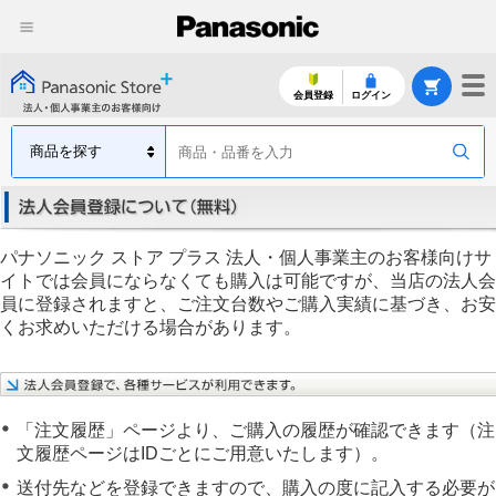
会員登録
ログイン
こ
本
現
の
文
在
項
で
の
パナソニック ストア プラス 法人・個人事業主のお客様向けサ
目
す。
ペ
イトでは会員にならなくても購入は可能ですが、当店の法人会
を
ー
員に登録されますと、ご注文台数やご購入実績に基づき、お安
ス
ジ
くお求めいただける場合があります。
キ
の
ッ
階
プ、
層
シ
で
ョ
す。
「注文履歴」ページより、ご購入の履歴が確認できます（注
ッ
文履歴ページはIDごとにご用意いたします）。
プ
送付先などを登録できますので、購入の度に記入する必要が