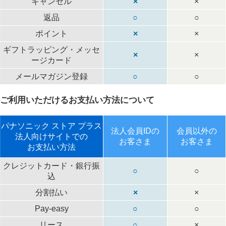
キャンセル
×
×
返品
○
○
ポイント
×
×
ギフトラッピング・メッセ
×
×
ージカード
メールマガジン登録
○
○
ご利用いただけるお支払い方法について
パナソニック ストア プラス
法人会員IDの
会員以外の
法人向けサイトでの
お客さま
お客さま
お支払い方法
クレジットカード・銀行振
○
○
込
分割払い
×
×
Pay-easy
○
○
リース
○
×