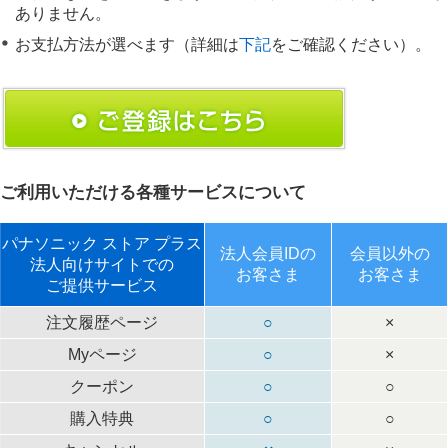
メ
ありません。
ニ
ュ
お支払方法が選べます（詳細は
下記
をご確認ください）。
ー
へ
ご利用いただける各種サービスについて
パナソニック ストア プラス
法人会員IDの
会員以外の
法人向けサイトでの
お客さま
お客さま
ご提供サービス
注文履歴ページ
○
×
Myページ
○
×
クーポン
○
○
購入特典
○
○