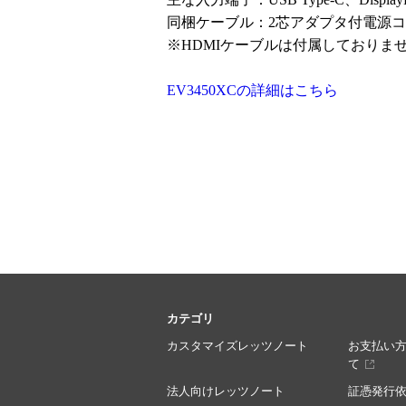
同梱ケーブル：2芯アダプタ付電源コード(2m)、U
※HDMIケーブルは付属しておりま
EV3450XCの詳細はこちら
カテゴリ
カスタマイズレッツノート
お支払い
て
法人向けレッツノート
証憑発行