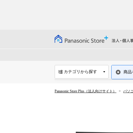
カテゴリから探す
商品
パソコン・周辺機器
Panasonic Store Plus（法人向けサイト）
パソ
【ストロングンテ】タングステン
耐切創手袋
体調ナビゲーションサービスRiz
Mo