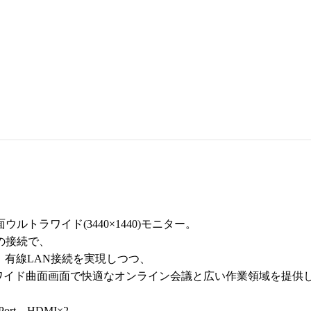
曲面ウルトラワイド(3440×1440)モニター。
本の接続で、
、有線LAN接続を実現しつつ、
ラワイド曲面画面で快適なオンライン会議と広い作業領域を提供
ort、HDMI×2