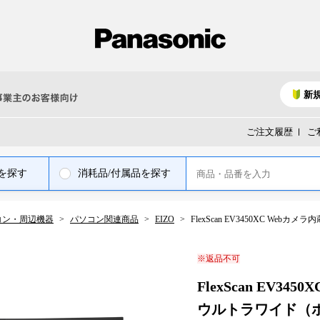
新
ご注文履歴
ご
を探す
消耗品/付属品を探す
コン・周辺機器
パソコン関連商品
EIZO
FlexScan EV3450XC Web
※返品不可
FlexScan EV34
ウルトラワイド（ホワ