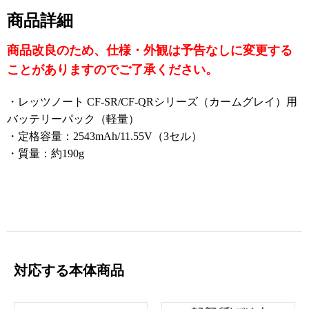
SR4RD7AS/CF-SR4RDAAS/CF-SR4RDDAS/CF-SR4RF
商品詳細
AAS/CF-SR4STGAS/CF-SR3SRBCP/CF-SR3TRCCP/CF
商品改良のため、仕様・外観は予告なしに変更する
-QR4RFAAS/CF-QR4RRBCP/CF-QR4SRCCP/CF-QR4T
RBCP/CF-QR4URCCP/CF-QR4XRBCP/CF-QR4YRCC
ことがありますのでご了承ください。
P/CF-SR4RD7KS/CF-SR4RDAKS/CF-SR4RDDKS/CF-S
・レッツノート CF-SR/CF-QRシリーズ（カームグレイ）用
R4RDKAS/CF-SR4RFAKS/CF-SR4RRBCP/CF-SR4SRC
バッテリーパック（軽量）
CP/CF-SR4STGKS/CF-SR4TRBCP/CF-SR4URCCP/CF-
・定格容量：2543mAh/11.55V（3セル）
QR4RD7KS/CF-QR4RDAKS/CF-QR4RDDKS/CF-QR4R
・質量：約190g
DRKS/CF-QR4STGKS
対応する本体商品