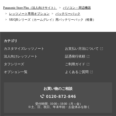
Panasonic Store Plus（法人向けサイト）
パソコン・周辺機器
レッツノート専用オプション
バッテリーパック
SR/QRシリーズ（カームグレイ）用バッテリーパック（軽量）
カテゴリ
カスタマイズレッツノート
お支払い方法について
法人向けレッツノート
証憑発行依頼
タフシリーズ
ご利用ガイド
オプション一覧
よくあるご質問
お買い物のご相談
受付時間 : 10:00～18:00（月～金）
※土、日、祝日、年末年始・お盆休みを除く