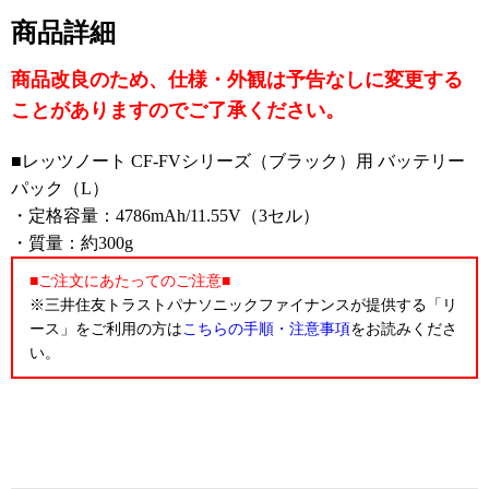
F-FV1YSBCP/CF-FV3ZSCCP/CF-FV3ZUCCP/CF-FV4R
商品詳細
SBCP/CF-FV4SSCCP/CF-FV4SUCCP
商品改良のため、仕様・外観は予告なしに変更する
ことがありますのでご了承ください。
■レッツノート CF-FVシリーズ（ブラック）用 バッテリー
パック（L）
・定格容量：4786mAh/11.55V（3セル）
・質量：約300g
■ご注文にあたってのご注意■
※三井住友トラストパナソニックファイナンスが提供する「リ
ース」をご利用の方は
こちらの手順・注意事項
をお読みくださ
い。