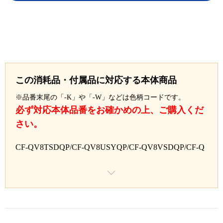
この消耗品・付属品に対応する本体商品
※品番末尾の「-K」や「-W」などは色柄コードです。
必ず対応本体品番をお確かめの上、ご購入くだ
さい。
CF-QV8TSDQP/CF-QV8USYQP/CF-QV8VSDQP/CF-Q
V8WSYQP/CF-QV9RSDQP/CF-QV9TSYQP/CF-QV9VS
DQP/CF-QV9WSYQP/CF-QV9XSDQP/CF-QV9YSYQP/
CF-QV1WSDCP/CF-QV1XSYCP/CF-QV1YSDCP/CF-Q
V1ZSYCP