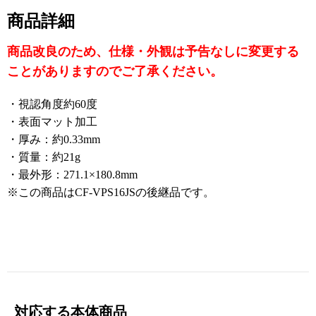
TSCCP/CF-SR3TUCCP/CF-SR4RD7AS/CF-SR4RD7KS/
商品詳細
CF-SR4RDAAS/CF-SR4RDAKS/CF-SR4RDDAS/CF-SR
商品改良のため、仕様・外観は予告なしに変更する
4RDDKS/CF-SR4RDKAS/CF-SR4RFAAS/CF-SR4RFAK
S/CF-SR4RRBCP/CF-SR4RSBCP/CF-SR4SRCCP/CF-SR
ことがありますのでご了承ください。
4SSCCP/CF-SR4STGAS/CF-SR4STGKS/CF-SR4SUCC
・視認角度約60度
P/CF-SR4TRBCP/CF-SR4TSBCP/CF-SR4URCCP/CF-SR
・表面マット加工
4USCCP/CF-SR4UUCCP
・厚み：約0.33mm
・質量：約21g
・最外形：271.1×180.8mm
※この商品はCF-VPS16JSの後継品です。
対応する本体商品