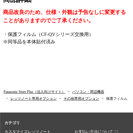
V9YTJQP/CF-QV1RRDQP/CF-QV1SRYQP/CF-QV1UR
商品改良のため、仕様・外観は予告なしに変更する
DCP/CF-QV1VRYCP/CF-QV1WRDCP/CF-QV1WSDC
P/CF-QV1XRYCP/CF-QV1XSYCP/CF-QV1YRDCP/CF-
ことがありますのでご了承ください。
QV1YSDCP/CF-QV1ZRYCP/CF-QV1ZSYCP
・保護フィルム（CF-QVシリーズ交換用）
※同等品を本体貼付済み
Panasonic Store Plus（法人向けサイト）
パソコン・周辺機器
レッツノート専用オプション
その他専用オプション
保護フィルム
カテゴリ
カスタマイズレッツノート
お支払い方法について