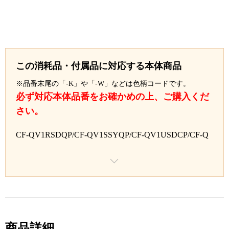
この消耗品・付属品に対応する本体商品
※品番末尾の「-K」や「-W」などは色柄コードです。
必ず対応本体品番をお確かめの上、ご購入くだ
さい。
CF-QV1RSDQP/CF-QV1SSYQP/CF-QV1USDCP/CF-Q
V1VSYCP/CF-QV1RDAJS/CF-QV1VTYCP/CF-QV8TR
DQP/CF-QV8TSDQP/CF-QV8URYQP/CF-QV8USYQP/
CF-QV8VRDQP/CF-QV8VSDQP/CF-QV8WRYQP/CF-
QV8WSYQP/CF-QV9RRDQP/CF-QV9RSDQP/CF-QV9
TRYQP/CF-QV9TSYQP/CF-QV9VRDQP/CF-QV9VSD
QP/CF-QV9WRYQP/CF-QV9WSYQP/CF-QV9XRDQP/
CF-QV9XSDQP/CF-QV9YRYQP/CF-QV9YSYQP/CF-Q
商品詳細