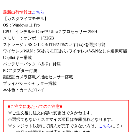
最新出荷情報は
こちら
【カスタマイズモデル】
OS：Windows 11 Pro
CPU：インテル® Core™ Ultra 7 プロセッサー 255H
メモリー：オンボード32GB
ストレージ：SSD512GB/1TB/2TBのいずれかを選択可能
ワイヤレスWAN：5Gあり/LTEあり/ワイヤレスWANなしを選択可能
Copilotキー搭載
バッテリーパック（標準）付属
PDアダプター付属
顔認証カメラ搭載／指紋センサー搭載
プライバシーシャッター搭載
本体色：カームグレイ
■ご注文にあたってのご注意■
※ご注文後に注文内容の変更はできかねます。
※選択できないカスタマイズ項目は在庫切れとなります。
※クレジット決済にて購入が完了できない方は、
こちら
にてエ