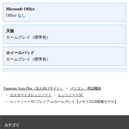
Microsoft Office
Office なし
天板
カームグレイ（標準色）
ホイールパッド
カームグレイ（標準色）
キーボード
カームグレイ（標準色）
Panasonic Store Plus（法人向けサイト）
パソコン・周辺機器
カスタマイズレッツノート
レッツノートSC
バッテリー・関連サービス
レッツノートSC/プレミアム/カームグレイ【メモリ32GB搭載モデル】
バッテリーライフサイクルNAVIなし
保証・特別保証
4年保証+4年特別保証プレミアム
カテゴリ