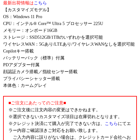
最新出荷情報は
こちら
【カスタマイズモデル】
OS：Windows 11 Pro
CPU：インテル® Core™ Ultra 5 プロセッサー 225U
メモリー：オンボード16GB
ストレージ：SSD512GB/1TBのいずれかを選択可能
ワイヤレスWAN：5Gあり/LTEあり/ワイヤレスWANなしを選択可能
Copilotキー搭載
バッテリーパック（標準）付属
PDアダプター付属
顔認証カメラ搭載／指紋センサー搭載
プライバシーシャッター搭載
本体色：カームグレイ
■ご注文にあたってのご注意■
※ご注文後に注文内容の変更はできかねます。
※選択できないカスタマイズ項目は在庫切れとなります。
※クレジット決済にて購入が完了できない方は、
こちら
にてエ
ラー内容ご確認頂きご対応をお願い致します。
ご入力内容に誤りがない場合は、クレジットカード会社へお