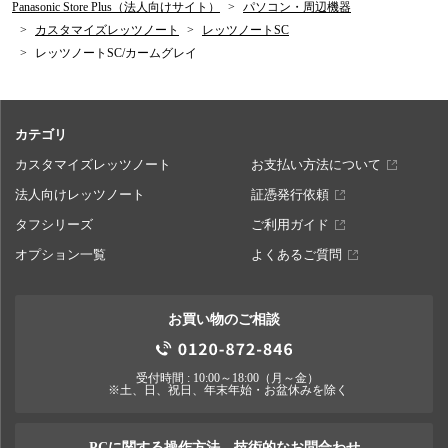
Panasonic Store Plus（法人向けサイト）
パソコン・周辺機器
カスタマイズレッツノート
レッツノートSC
レッツノートSC/カームグレイ
カテゴリ
カスタマイズレッツノート
お支払い方法について
法人向けレッツノート
証憑発行依頼
タフシリーズ
ご利用ガイド
オプション一覧
よくあるご質問
お買い物のご相談
受付時間 : 10:00～18:00（月～金）
※土、日、祝日、年末年始・お盆休みを除く
PCに関する操作方法、技術的なお問合わせ