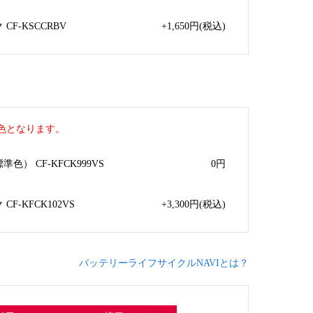
F-KSCCRBV
+1,650
円
(税込)
色となります。
） CF-KFCK999VS
0
円
F-KFCK102VS
+3,300
円
(税込)
バッテリーライフサイクルNAVIとは？