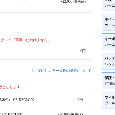
+22,000
円
(税込)
カー
ホイ
カー
キー
カスタマイズ選択いただけません。
カー
0
円
バッ
バッテ
【ご案内】カラー天板の塗料について
保証
4年保
色となります。
ウィ
色） CF-KFCLG00
0
円
ウイル
F-KFCLBT
+20,900
円
(税込)