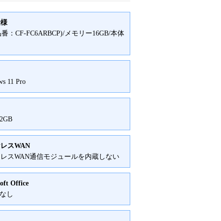
仕様
品番：CF-FC6ARBCP)/メモリー16GB/本体
イ
s 11 Pro
12GB
レスWAN
レスWAN通信モジュールを内蔵しない
oft Office
e なし