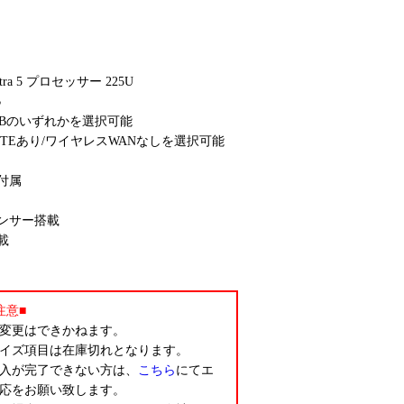
tra 5 プロセッサー 225U
B
1TBのいずれかを選択可能
LTEあり/ワイヤレスWANなしを選択可能
付属
ンサー搭載
載
注意■
変更はできかねます。
イズ項目は在庫切れとなります。
入が完了できない方は、
こちら
にてエ
応をお願い致します。