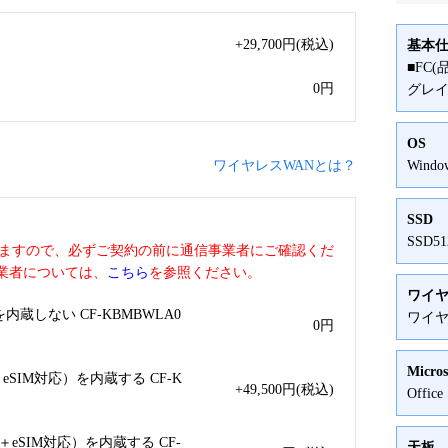
+29,700
円
(税込)
基本
■FC(
0
円
グレ
OS
ワイヤレスWANとは？
Window
SSD
SSD5
いますので、必ずご契約の前に通信事業者にご確認くだ
業者については、
こちら
を参照ください。
ワイヤ
蔵しない CF-KBMBWLA0
ワイヤ
0
円
Micros
SIM対応）を内蔵する CF-K
+49,500
円
(税込)
Offic
eSIM対応）を内蔵する CF-
天板