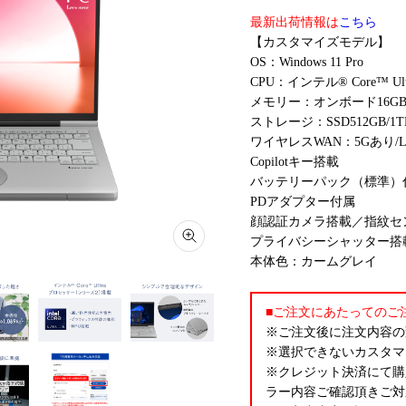
最新出荷情報は
こちら
【カスタマイズモデル】
OS：Windows 11 Pro
CPU：インテル® Core™ Ul
メモリー：オンボード16G
ストレージ：SSD512GB/
ワイヤレスWAN：5Gあり/
Copilotキー搭載
バッテリーパック（標準）
PDアダプター付属
顔認証カメラ搭載／指紋セ
プライバシーシャッター搭
本体色：カームグレイ
■ご注文にあたってのご
※ご注文後に注文内容の
※選択できないカスタマ
※クレジット決済にて購
ラー内容ご確認頂きご対