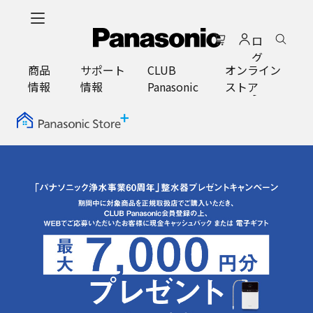
メ
イ
ロ
ン
グ
コ
商品
サポート
CLUB
オンライン
イ
ン
情報
情報
Panasonic
ストア
ン
テ
ン
ツ
に
ス
キ
ッ
プ