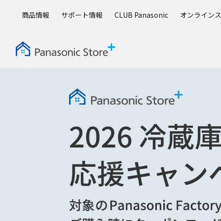
メ
商品情報
サポート情報
CLUB Panasonic
オンライン
イ
ン
コ
ン
テ
ン
ツ
に
ス
キ
ッ
プ